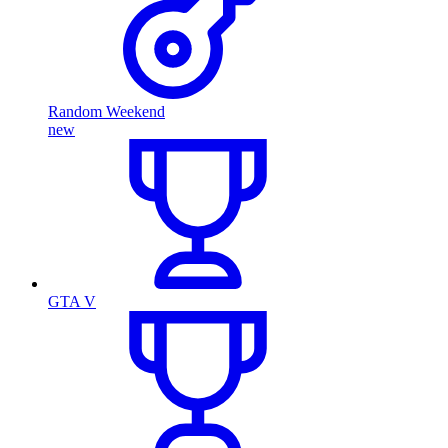
Random Weekend
new
GTA V