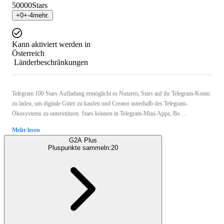
50000
Stars
+
0
+
-4
mehr.
Kann aktiviert werden in
Österreich
Länderbeschränkungen
Telegram 100 Stars Aufladung ermöglicht es Nutzern, Stars auf ihr Telegram-Konto
zu laden, um digitale Güter zu kaufen und Creator innerhalb des Telegram-
Ökosystems zu unterstützen. Stars können in Telegram-Mini-Apps, Bo ...
Mehr lesen
G2A Plus
Pluspunkte sammeln:
20