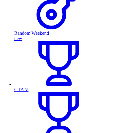
Random Weekend
new
GTA V