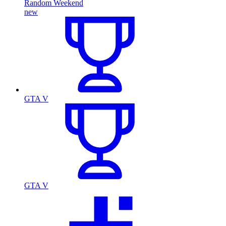
Random Weekend
new
GTA V
GTA V