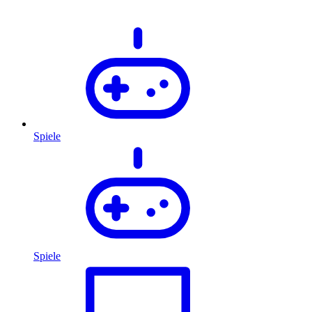
Spiele
Spiele