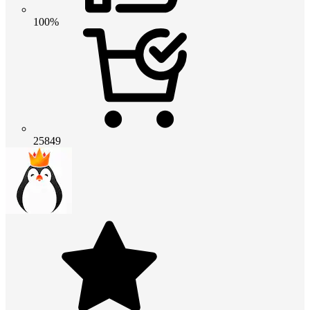
100%
25849