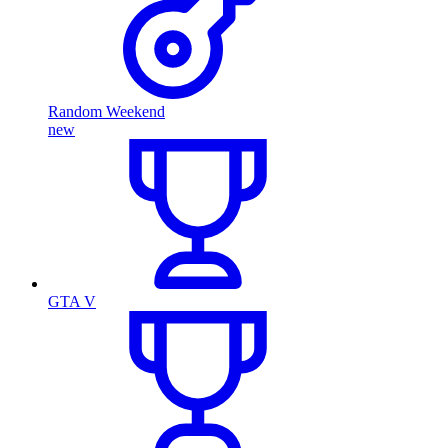
Random Weekend
new
GTA V