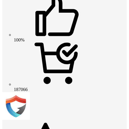
100%
187066