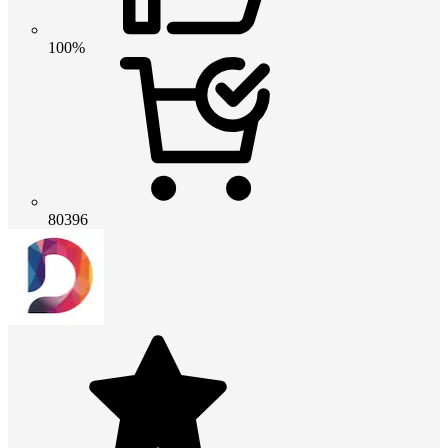
100%
80396