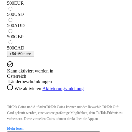
500
EUR
500
USD
500
AUD
500
GBP
500
CAD
+
64
+
60
mehr.
Kann aktiviert werden in
Österreich
Länderbeschränkungen
Wie aktivieren
Aktivierungsanleitung
TikTok Coins und AufladenTikTok Coins können mit der Rewarble TikTok Gift
Card gekauft werden, eine weitere großartige Möglichkeit, dein TikTok-Erlebnis zu
verbessern. Diese virtuellen Coins können direkt über die App au ...
Mehr lesen