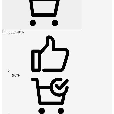
Linqappcards
90%