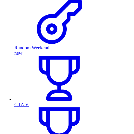
Random Weekend
new
GTA V