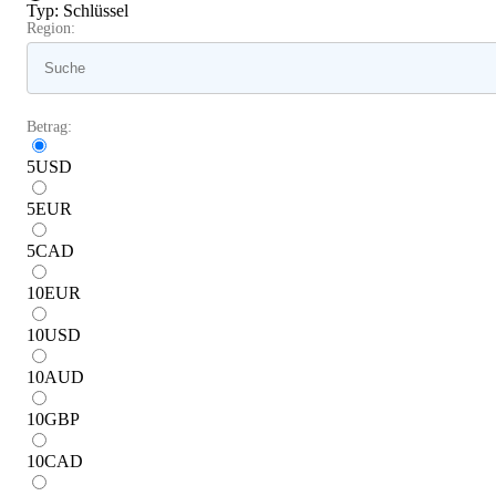
Typ
:
Schlüssel
Region:
Betrag:
5
USD
5
EUR
5
CAD
10
EUR
10
USD
10
AUD
10
GBP
10
CAD