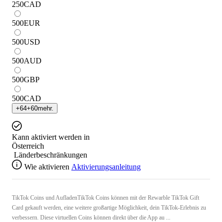
250
CAD
500
EUR
500
USD
500
AUD
500
GBP
500
CAD
+
64
+
60
mehr.
Kann aktiviert werden in
Österreich
Länderbeschränkungen
Wie aktivieren
Aktivierungsanleitung
TikTok Coins und AufladenTikTok Coins können mit der Rewarble TikTok Gift
Card gekauft werden, eine weitere großartige Möglichkeit, dein TikTok-Erlebnis zu
verbessern. Diese virtuellen Coins können direkt über die App au ...