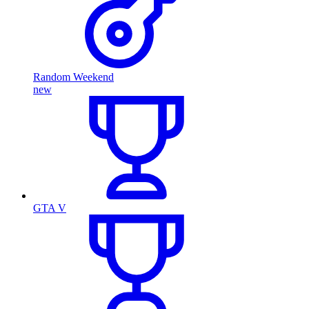
Random Weekend
new
GTA V