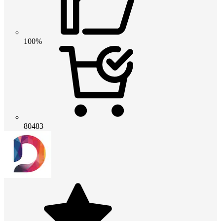
100%
80483