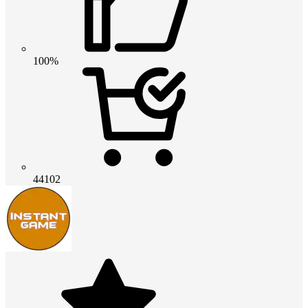
100%
44102