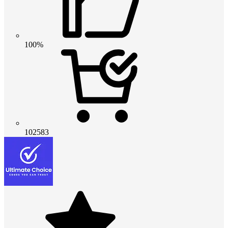
100%
102583