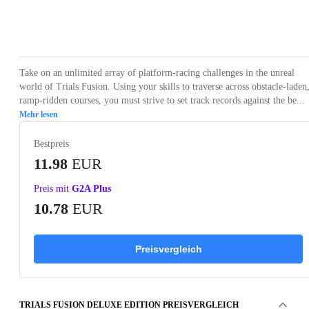
Loading...
Loading...
Loading...
Loading...
Loading
Take on an unlimited array of platform-racing challenges in the unreal
world of Trials Fusion. Using your skills to traverse across obstacle-laden
ramp-ridden courses, you must strive to set track records against the be...
Mehr lesen
Bestpreis
11.98
EUR
Preis mit
G2A Plus
10.78
EUR
Preisvergleich
TRIALS FUSION DELUXE EDITION PREISVERGLEICH