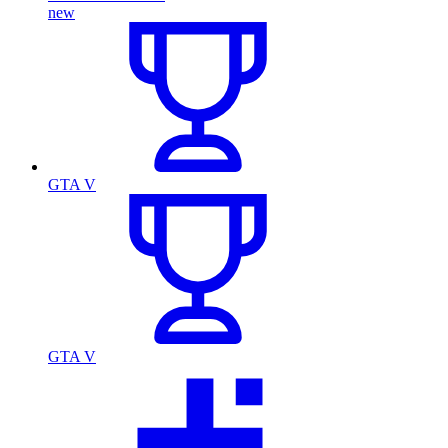
new
GTA V
GTA V