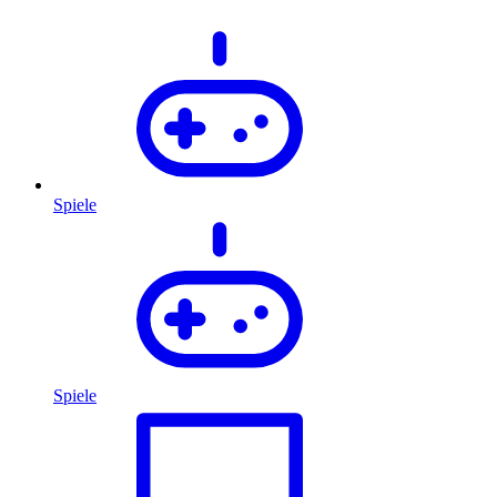
Spiele
Spiele