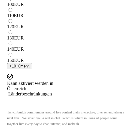
100
EUR
110
EUR
120
EUR
130
EUR
140
EUR
150
EUR
+
10
+
6
mehr.
Kann aktiviert werden in
Österreich
Länderbeschränkungen
Twitch builds communities around live content that's interactive, diverse, and always
next level. We saved you a seat in chat.Twitch is where millions of people come
together live every day to chat, interact, and make th ...