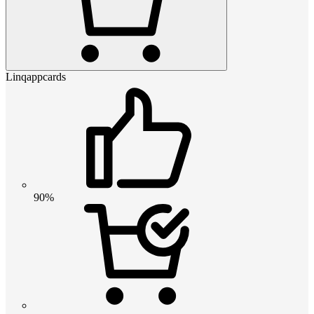
Linqappcards
90%