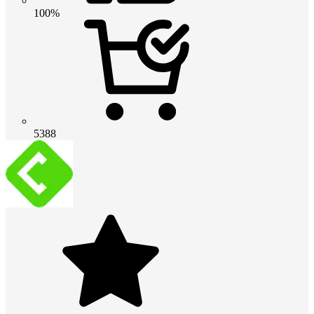
100%
5388