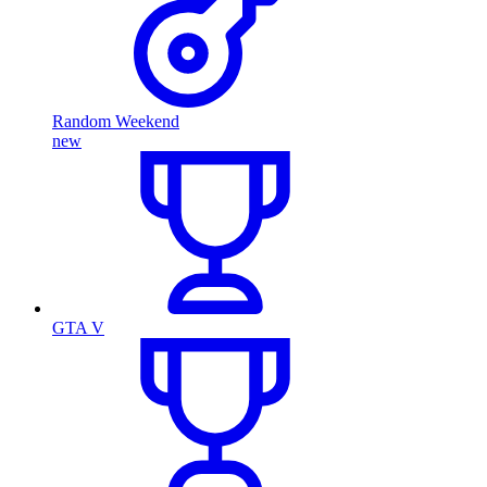
Random Weekend
new
GTA V