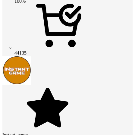
100%
44135
Instant_game