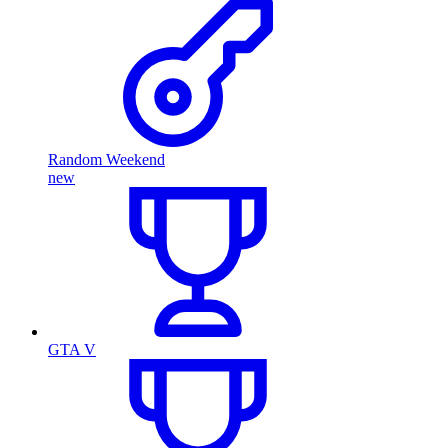
Random Weekend
new
GTA V