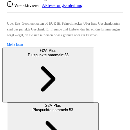
Wie aktivieren
Aktivierungsanleitung
Uber Eats-Geschenkkarten 50 EUR für Feinschmecker Uber Eats-Geschenkkarten
sind das perfekte Geschenk für Freunde und Liebste, das für schöne Erinnerungen
sorgt – egal, ob sie sich nur einen Snack gönnen oder ein Festmah ...
Mehr lesen
G2A Plus
Pluspunkte sammeln:
53
G2A Plus
Pluspunkte sammeln:
53