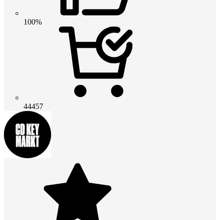
100%
44457