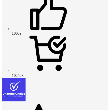
100%
102523