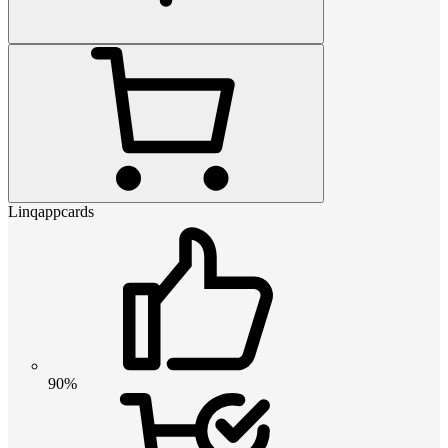
Linqappcards
90%