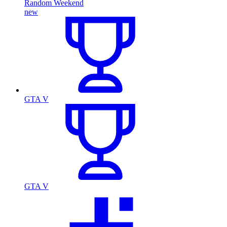
Random Weekend
new
GTA V
GTA V