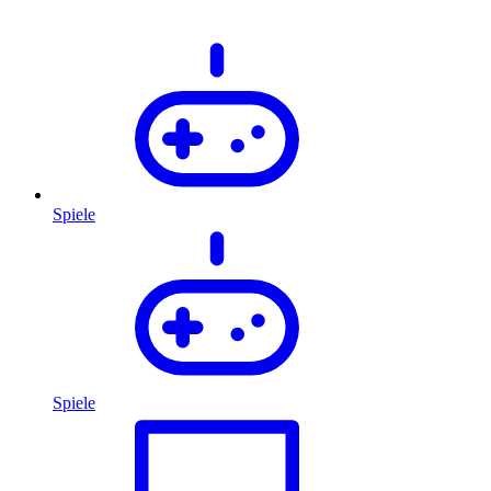
Spiele
Spiele