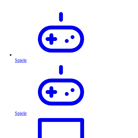
Spiele
Spiele