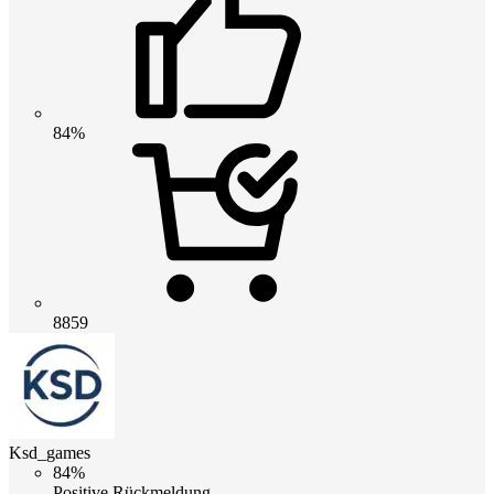
84%
8859
Ksd_games
84%
Positive Rückmeldung