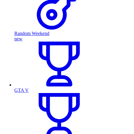
Random Weekend
new
GTA V