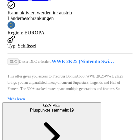
Kann aktiviert werden in:
austria
Länderbeschränkungen
Region
:
EUROPA
Typ
:
Schlüssel
WWE 2K25 (Nintendo Switch 2) - Nintendo eShop Key - EUROPE
Dieser DLC erfordert:
DLC
This offer gives you access to Preorder BonusAbout WWE 2K25WWE 2K25
brings you an unparalleled lineup of current Superstars, Legends and Hall of
Famers. The 300+ stacked roster spans multiple generations and features Set ...
Mehr lesen
G2A Plus
Pluspunkte sammeln:
19