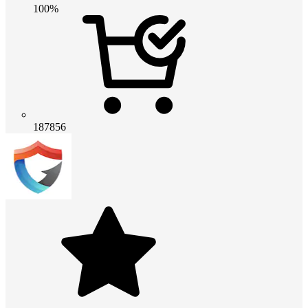
100%
187856