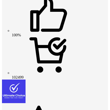
100%
102499