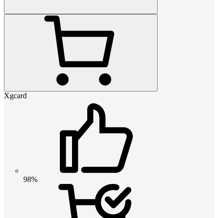
Xgcard
98%