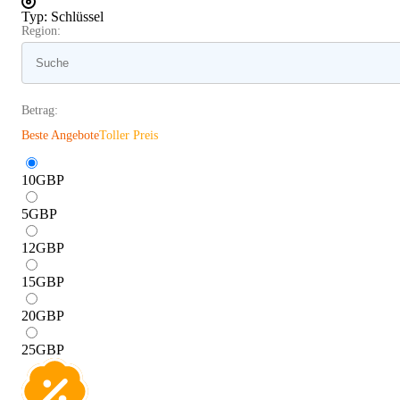
Typ
:
Schlüssel
Region:
Betrag:
Beste Angebote
Toller Preis
10
GBP
5
GBP
12
GBP
15
GBP
20
GBP
25
GBP