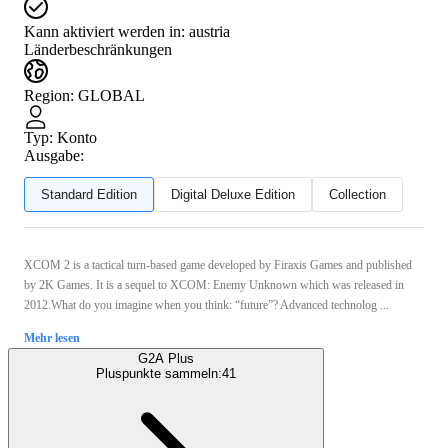
Kann aktiviert werden in:
austria
Länderbeschränkungen
Region
:
GLOBAL
Typ
:
Konto
Ausgabe:
Standard Edition
Digital Deluxe Edition
Collection
XCOM 2 is a tactical turn-based game developed by Firaxis Games and published
by 2K Games. It is a sequel to XCOM: Enemy Unknown which was released in
2012.What do you imagine when you think: “future”? Advanced technolog ...
Mehr lesen
G2A Plus
Pluspunkte sammeln:
41