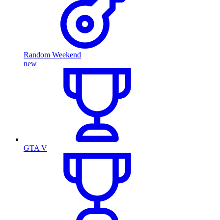
Random Weekend
new
GTA V