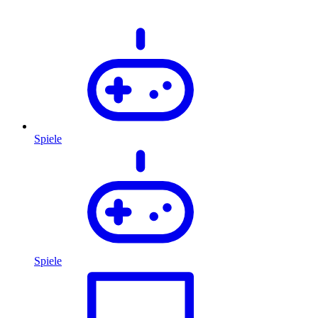
Spiele
Spiele