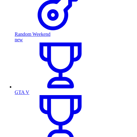
Random Weekend
new
GTA V