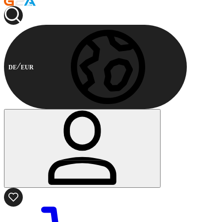
DE
EUR