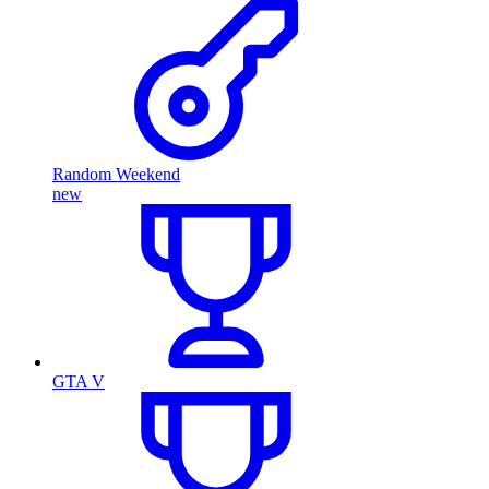
Random Weekend
new
GTA V