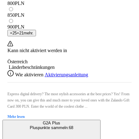
800
PLN
850
PLN
900
PLN
+
25
+
21
mehr.
Kann nicht aktiviert werden in
Österreich
Länderbeschränkungen
Wie aktivieren
Aktivierungsanleitung
Express digital delivery? The most stylish accessories at the best prices? Yes! From
now on, you can give this and much more to your loved ones with the Zalando Gift
Card 300 PLN. Enter the world of the coolest clothe ...
Mehr lesen
G2A Plus
Pluspunkte sammeln:
68