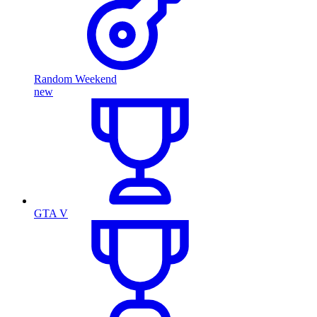
Random Weekend
new
GTA V