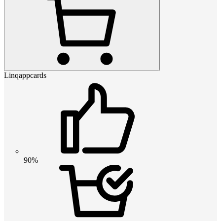
Linqappcards
90%