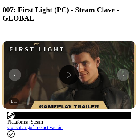
007: First Light (PC) - Steam Clave -
GLOBAL
1
/
11
Plataforma
:
Steam
Consultar guía de activación