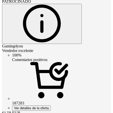
PATROCINADO
Gaming4you
Vendedor excelente
100%
Comentarios positivos
187283
Ver detalles de la oferta
61.58
EUR