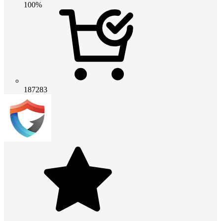
100%
187283