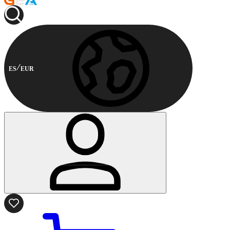
ES
EUR