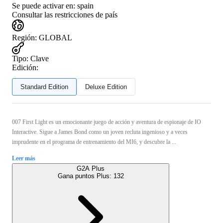
Se puede activar en:
spain
Consultar las restricciones de país
Región
:
GLOBAL
Tipo
:
Clave
Edición:
Standard Edition
Deluxe Edition
007 First Light es un emocionante juego de acción y aventura de espionaje de IO
Interactive. Sigue a James Bond como un joven recluta ingenioso y a veces
imprudente en el programa de entrenamiento del MI6, y descubre la ...
Leer más
G2A Plus
Gana puntos Plus:
132