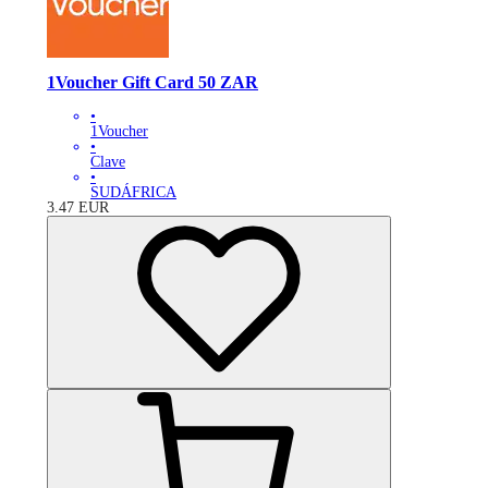
1Voucher Gift Card 50 ZAR
•
1Voucher
•
Clave
•
SUDÁFRICA
3.47
EUR