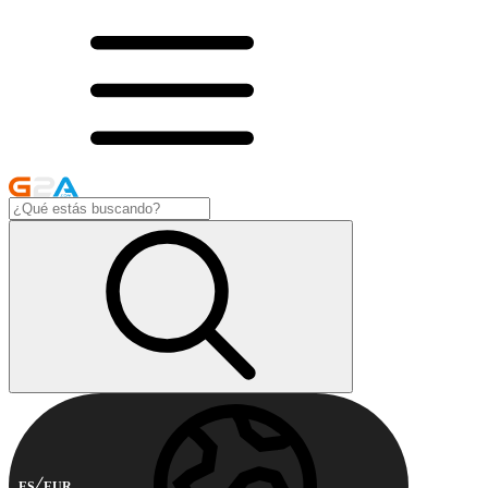
ES
EUR