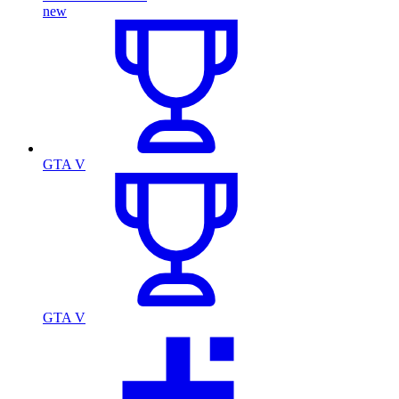
new
GTA V
GTA V