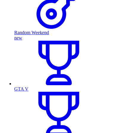
Random Weekend
new
GTA V