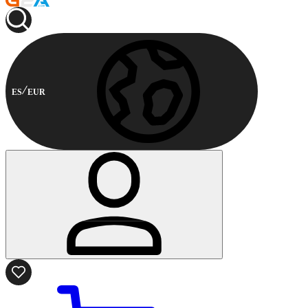
ES
EUR