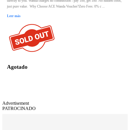
directly to you. Wanda charges no commission - pay 100, get 100. No hidden costs,
just pure value. Why Choose ACE Wanda Voucher?Zero Fees: 0% c ...
Leer más
Agotado
Advertisement
PATROCINADO