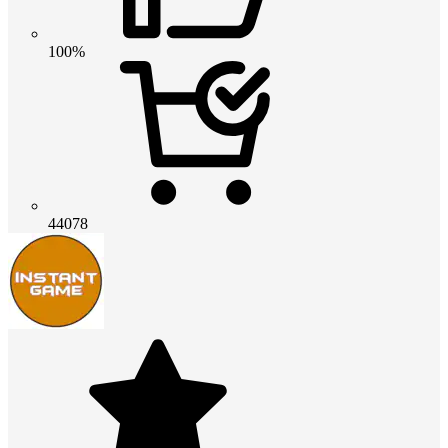
100%
44078