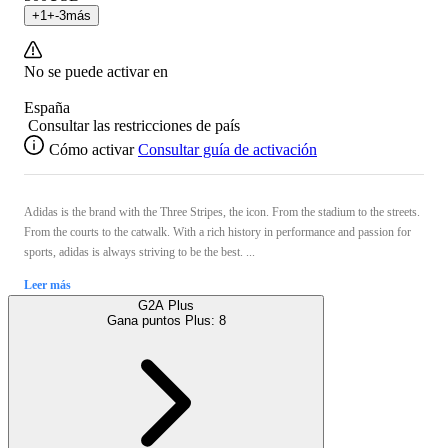
+
1
+
-3
más
No se puede activar en
España
Consultar las restricciones de país
Cómo activar
Consultar guía de activación
Adidas is the brand with the Three Stripes, the icon. From the stadium to the streets.
From the courts to the catwalk. With a rich history in performance and passion for
sports, adidas is always striving to be the best. ...
Leer más
G2A Plus
Gana puntos Plus:
8