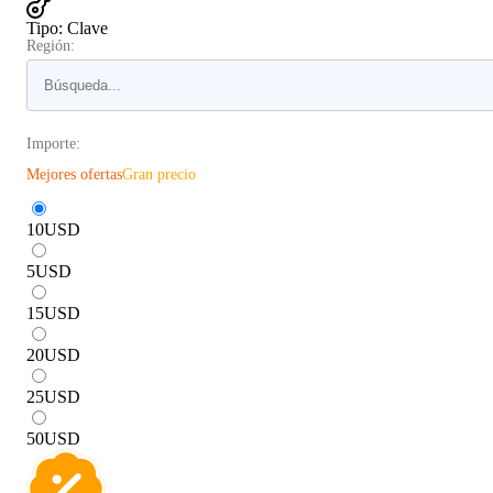
Tipo
:
Clave
Región:
Importe:
Mejores ofertas
Gran precio
10
USD
5
USD
15
USD
20
USD
25
USD
50
USD