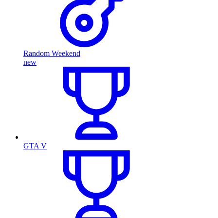
Random Weekend
new
GTA V