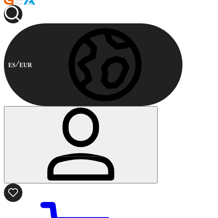
ES
EUR