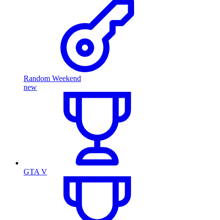
Random Weekend
new
GTA V