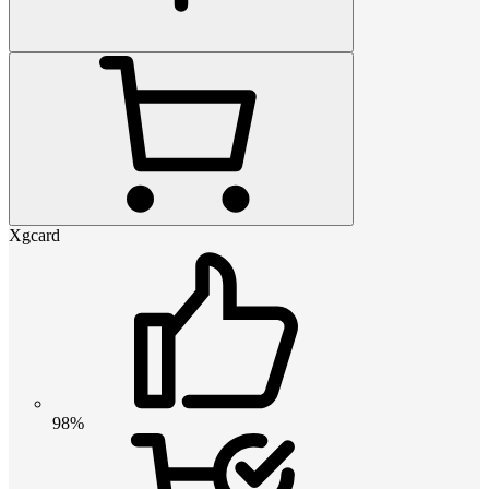
Xgcard
98%