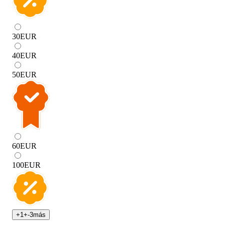
30
EUR
40
EUR
50
EUR
60
EUR
100
EUR
+
1
+
-3
más