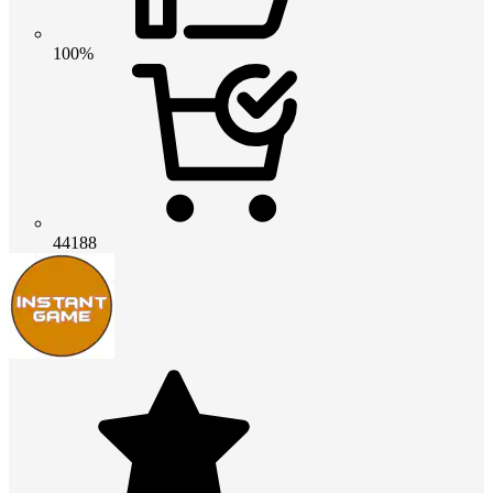
100%
44188