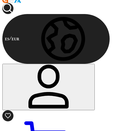
ES
EUR