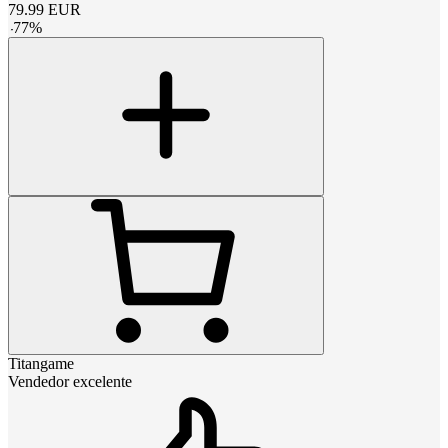
79.99
EUR
-
77
%
Titangame
Vendedor excelente