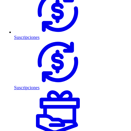
Suscripciones
Suscripciones