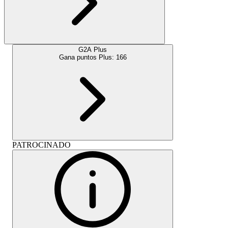
G2A Plus
Gana puntos Plus:
166
PATROCINADO