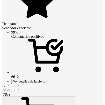
Titangame
Vendedor excelente
99%
Comentarios positivos
6612
Ver detalles de la oferta
17.99
EUR
79.99
EUR
-
78
%