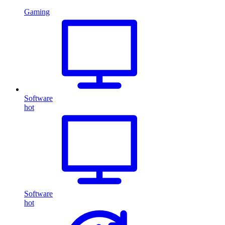
Gaming
Software
hot
Software
hot