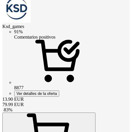
Ksd_games
91%
Comentarios positivos
8877
Ver detalles de la oferta
13.90
EUR
79.99
EUR
-
83
%