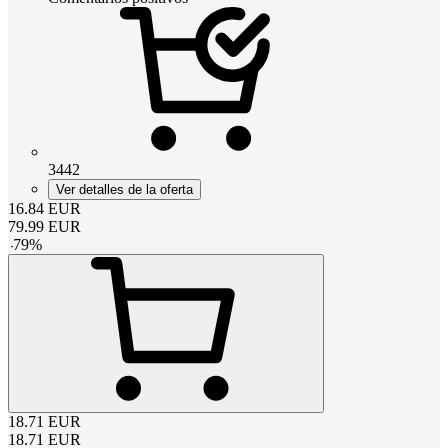
3442
Ver detalles de la oferta
16.84
EUR
79.99
EUR
-
79
%
18.71
EUR
18.71
EUR