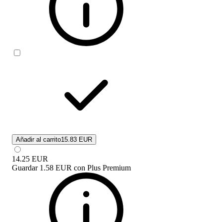
Añadir al carrito
15.83 EUR
14.25
EUR
Guardar
1.58 EUR
con
Plus Premium