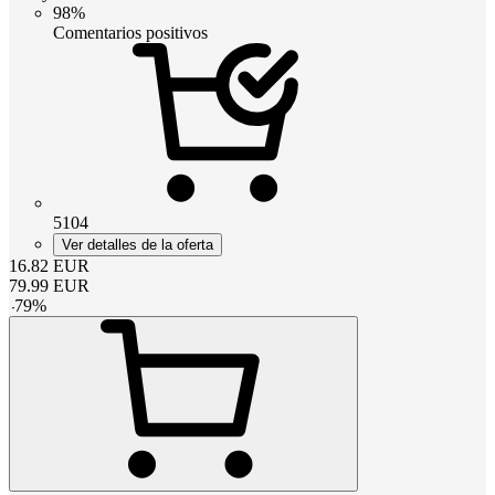
98%
Comentarios positivos
5104
Ver detalles de la oferta
16.82
EUR
79.99
EUR
-
79
%