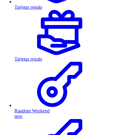
Tarjetas regalo
Tarjetas regalo
Random Weekend
new