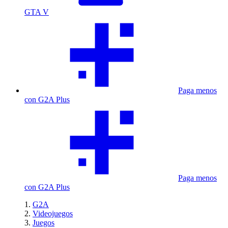
GTA V
Paga menos
con G2A Plus
Paga menos
con G2A Plus
G2A
Videojuegos
Juegos