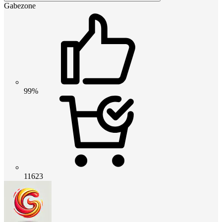
Gabezone
99%
11623