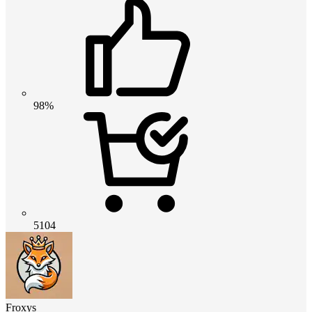
98%
5104
Froxys