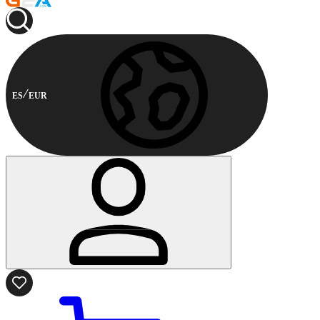
ES
EUR