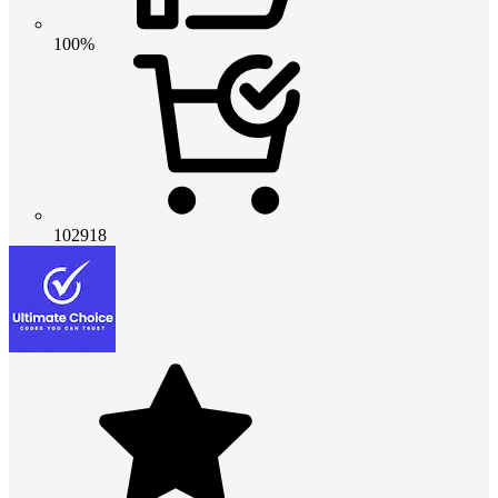
100%
102918