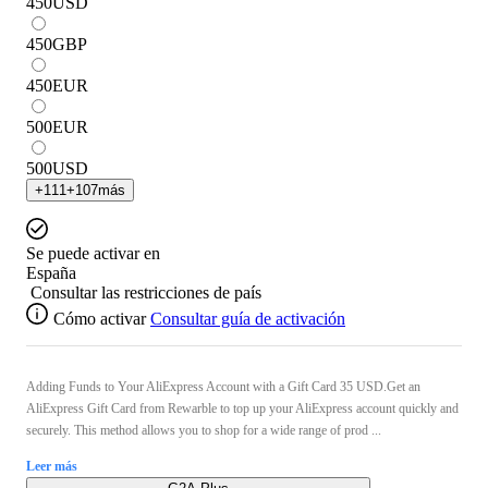
450
USD
450
GBP
450
EUR
500
EUR
500
USD
+
111
+
107
más
Se puede activar en
España
Consultar las restricciones de país
Cómo activar
Consultar guía de activación
Adding Funds to Your AliExpress Account with a Gift Card 35 USD.Get an
AliExpress Gift Card from Rewarble to top up your AliExpress account quickly and
securely. This method allows you to shop for a wide range of prod ...
Leer más