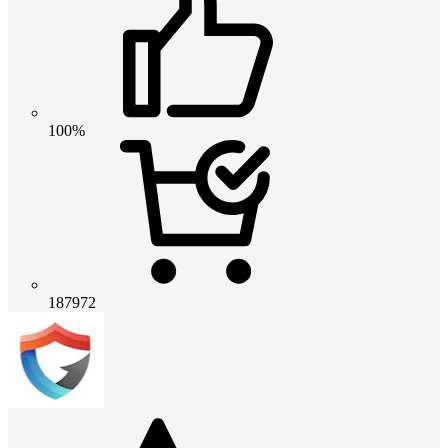
100%
187972