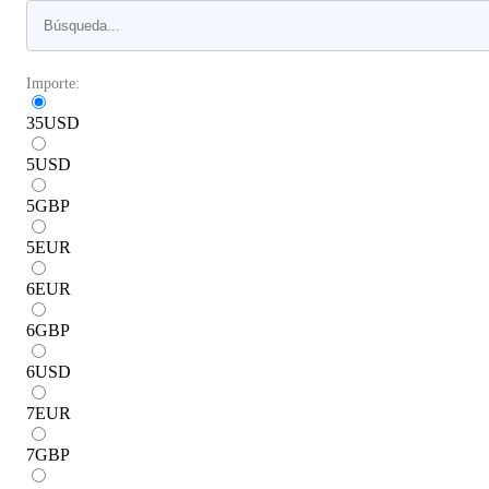
Importe:
35
USD
5
USD
5
GBP
5
EUR
6
EUR
6
GBP
6
USD
7
EUR
7
GBP