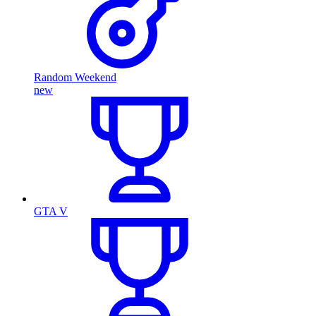
Random Weekend
new
GTA V