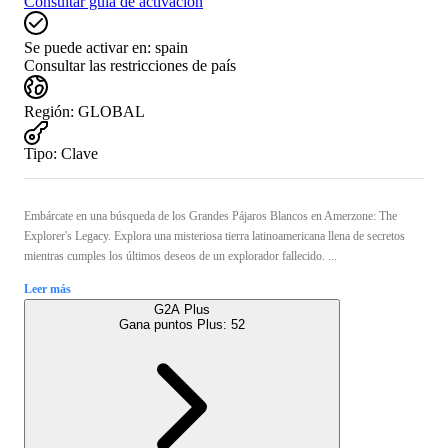
Consultar guía de activación
Se puede activar en:
spain
Consultar las restricciones de país
Región
:
GLOBAL
Tipo
:
Clave
Embárcate en una búsqueda de los Grandes Pájaros Blancos en Amerzone: The
Explorer's Legacy. Explora una misteriosa tierra latinoamericana llena de secretos
mientras cumples los últimos deseos de un explorador fallecido. ...
Leer más
G2A Plus
Gana puntos Plus:
52