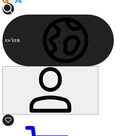
ES
EUR