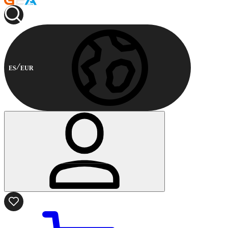
ES
EUR