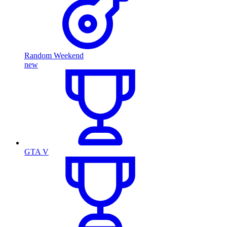
Random Weekend
new
GTA V