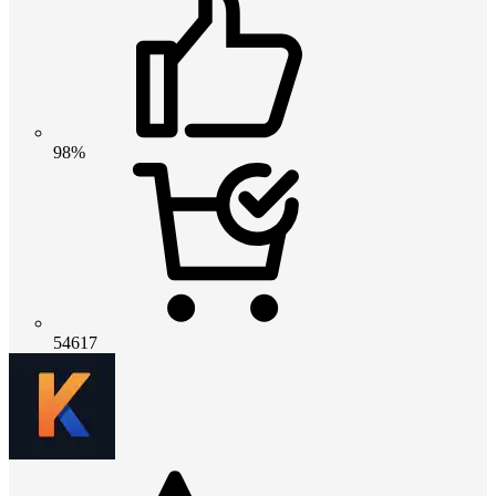
98%
54617