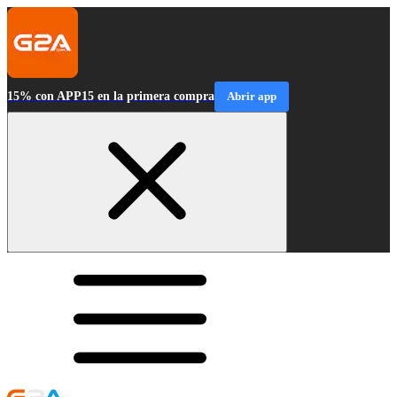
15% con APP15 en la primera compra
Abrir app