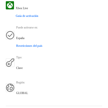
Xbox Live
Guía de activación
Puede activarse en
:
España
Restricciones del país
Tipo
:
Clave
Región
:
GLOBAL