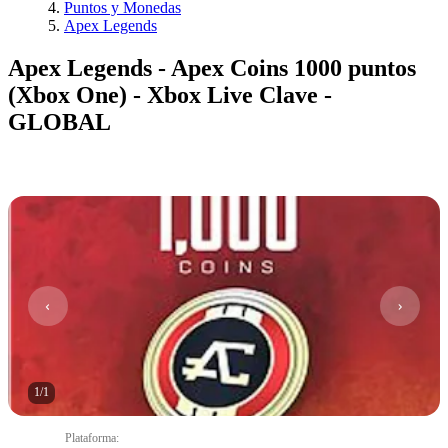
Puntos y Monedas
Apex Legends
Apex Legends - Apex Coins 1000 puntos
(Xbox One) - Xbox Live Clave -
GLOBAL
1
/
1
Plataforma
: