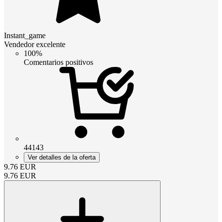
Instant_game
Vendedor excelente
100%
Comentarios positivos
44143
Ver detalles de la oferta
9.76
EUR
9.76
EUR