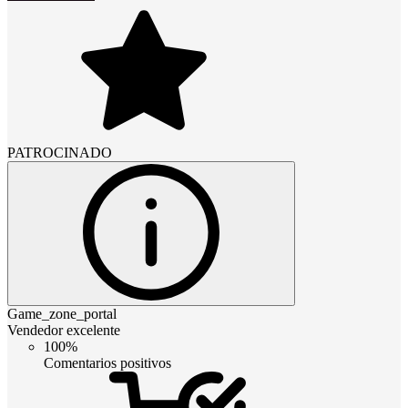
PATROCINADO
Game_zone_portal
Vendedor excelente
100%
Comentarios positivos