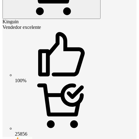
Kinguin
Vendedor excelente
100%
25856