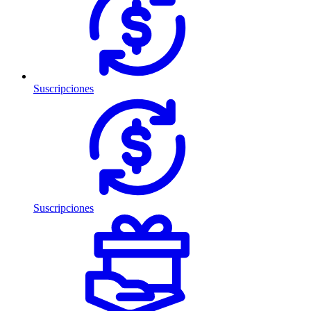
Suscripciones
Suscripciones