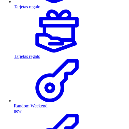
Tarjetas regalo
Tarjetas regalo
Random Weekend
new