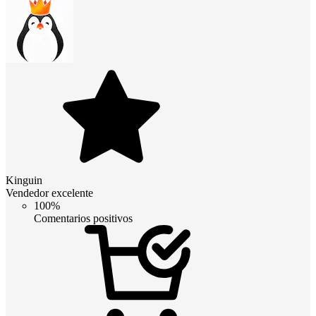
Kinguin
Vendedor excelente
100%
Comentarios positivos