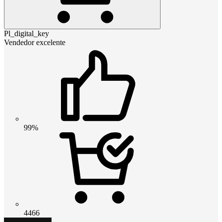
Pl_digital_key
Vendedor excelente
99%
4466