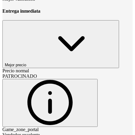
Entrega inmediata
Mejor precio
Precio normal
PATROCINADO
Game_zone_portal
Vendedor excelente