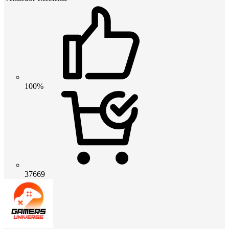
100%
37669