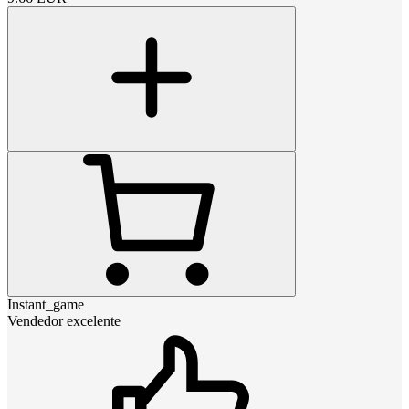
Instant_game
Vendedor excelente