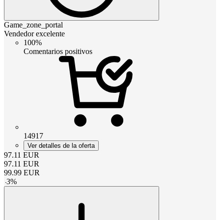
Game_zone_portal
Vendedor excelente
100%
Comentarios positivos
14917
Ver detalles de la oferta
97.11
EUR
97.11
EUR
99.99
EUR
-
3
%