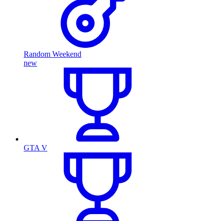
Random Weekend
new
GTA V