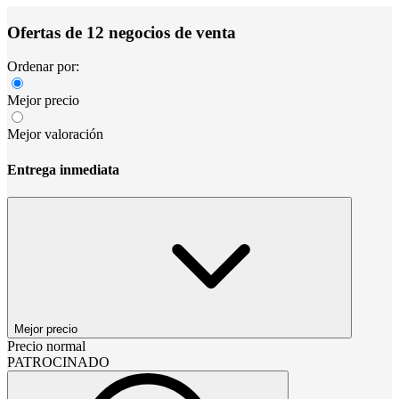
Ofertas de 12 negocios de venta
Ordenar por:
Mejor precio
Mejor valoración
Entrega inmediata
Mejor precio
Precio normal
PATROCINADO