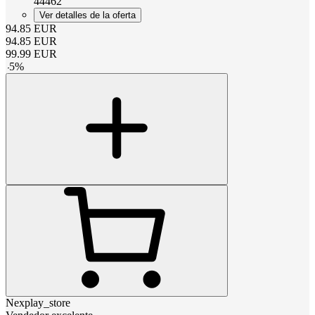
44462
Ver detalles de la oferta
94.85
EUR
94.85
EUR
99.99
EUR
-
5
%
Nexplay_store