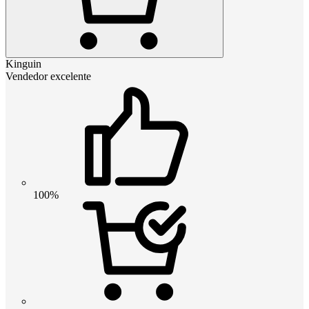
Kinguin
Vendedor excelente
100%