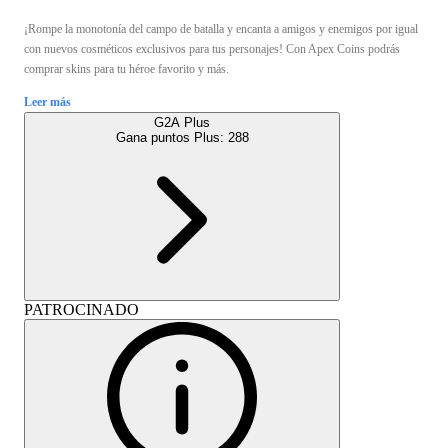
¡Rompe la monotonía del campo de batalla y encanta a amigos y enemigos por igual
con nuevos cosméticos exclusivos para tus personajes! Con Apex Coins podrás
comprar skins para tu héroe favorito y más.
Leer más
G2A Plus
Gana puntos Plus:
288
PATROCINADO