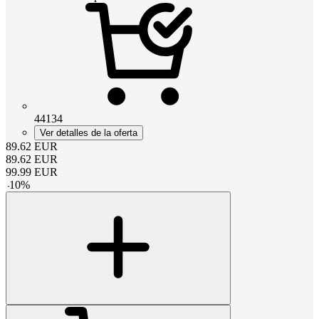
44134
Ver detalles de la oferta
89.62
EUR
89.62
EUR
99.99
EUR
-
10
%