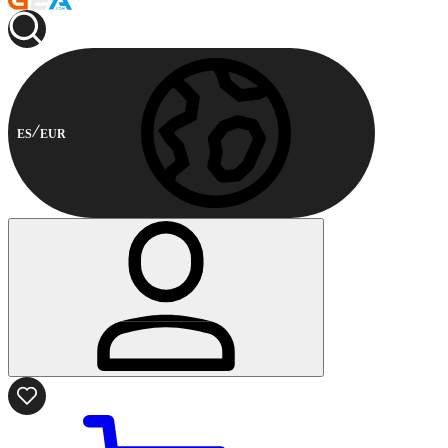
ES
EUR