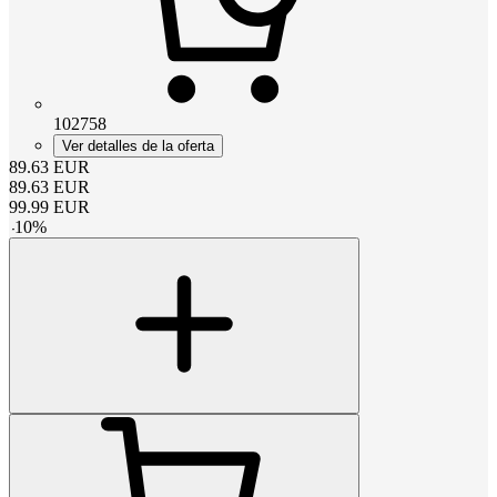
102758
Ver detalles de la oferta
89.63
EUR
89.63
EUR
99.99
EUR
-
10
%