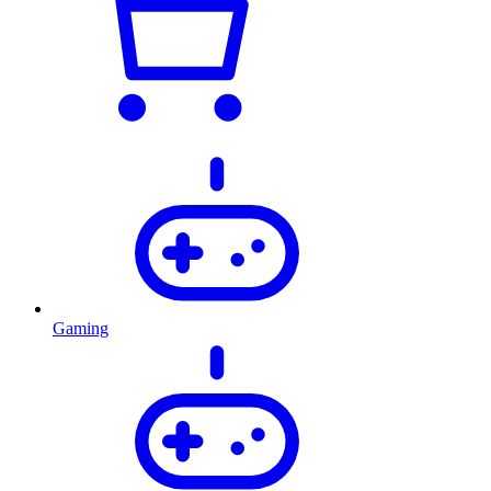
Gaming