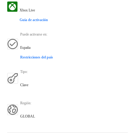
Xbox Live
Guía de activación
Puede activarse en
:
España
Restricciones del país
Tipo
:
Clave
Región
:
GLOBAL