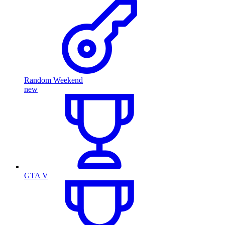
Random Weekend
new
GTA V