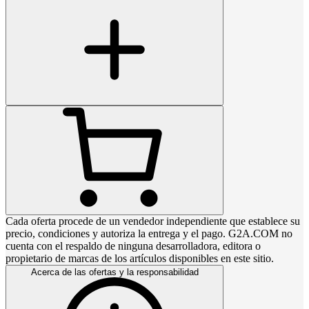
Cada oferta procede de un vendedor independiente que establece su
precio, condiciones y autoriza la entrega y el pago. G2A.COM no
cuenta con el respaldo de ninguna desarrolladora, editora o
propietario de marcas de los artículos disponibles en este sitio.
Acerca de las ofertas y la responsabilidad