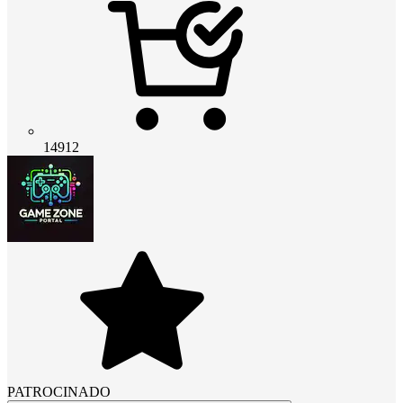
14912
PATROCINADO