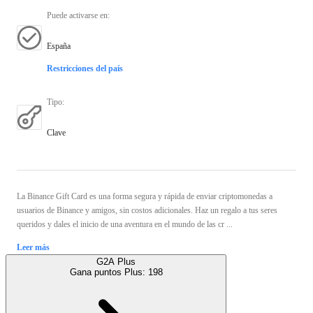
Puede activarse en
:
España
Restricciones del país
Tipo
:
Clave
La Binance Gift Card es una forma segura y rápida de enviar criptomonedas a
usuarios de Binance y amigos, sin costos adicionales. Haz un regalo a tus seres
queridos y dales el inicio de una aventura en el mundo de las cr ...
Leer más
G2A Plus
Gana puntos Plus:
198