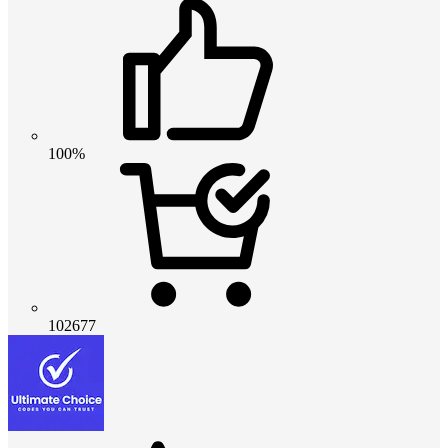
100%
102677