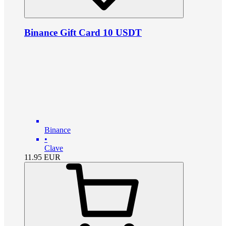
Binance Gift Card 10 USDT
Binance
•
Clave
11.95
EUR