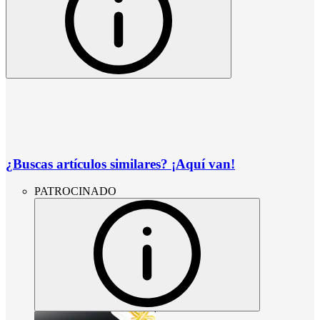
¿Buscas artículos similares? ¡Aquí van!
PATROCINADO