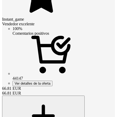
Instant_game
Vendedor excelente
100%
Comentarios positivos
44147
Ver detalles de la oferta
66.81
EUR
66.81
EUR