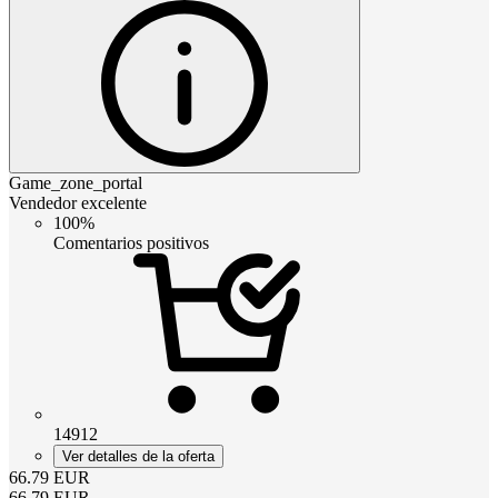
Game_zone_portal
Vendedor excelente
100%
Comentarios positivos
14912
Ver detalles de la oferta
66.79
EUR
66.79
EUR