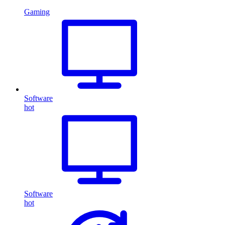
Gaming
Software
hot
Software
hot