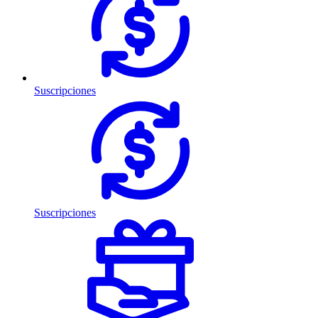
Suscripciones
Suscripciones