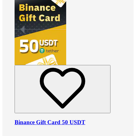
Binance Gift Card 50 USDT