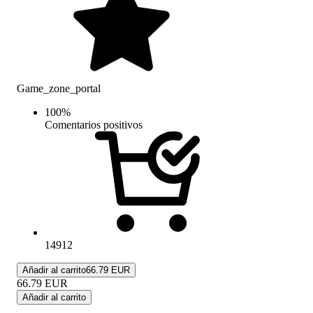
Game_zone_portal
100
%
Comentarios positivos
14912
Añadir al carrito
66.79 EUR
66.79
EUR
Añadir al carrito