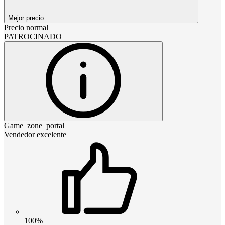
Mejor precio
Precio normal
PATROCINADO
Game_zone_portal
Vendedor excelente
100%