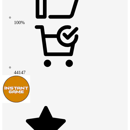
100%
44147