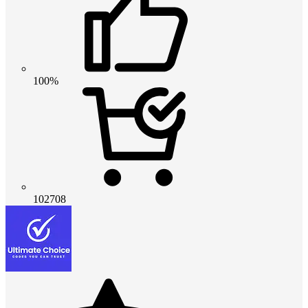
100%
102708