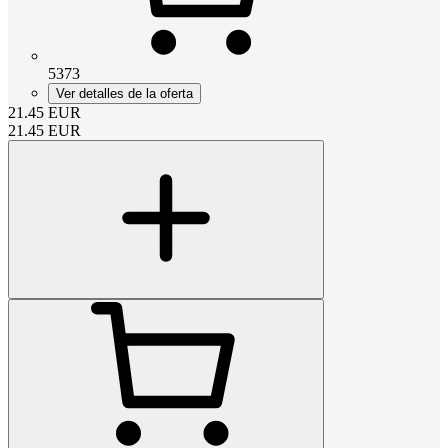
5373
Ver detalles de la oferta
21.45
EUR
21.45
EUR