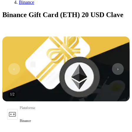
Binance
Binance Gift Card (ETH) 20 USD Clave
1
/
2
Plataforma
:
Binance