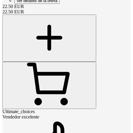
Ver detalles de la oferta
22.50
EUR
22.50
EUR
Ultimate_choices
Vendedor excelente