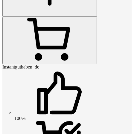
Instantguthaben_de
100%