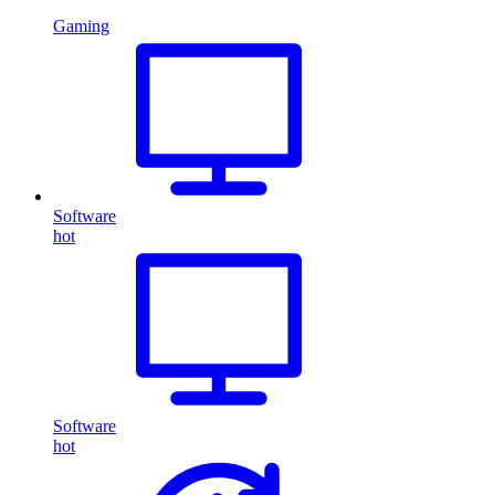
Gaming
Software
hot
Software
hot