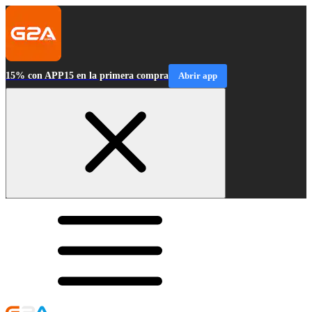
15% con APP15 en la primera compra
Abrir app