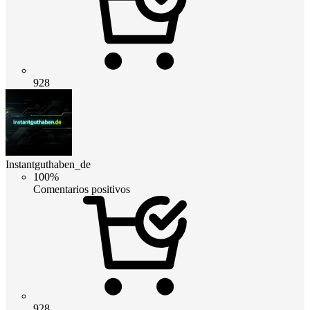
928
Instantguthaben_de
100%
Comentarios positivos
928