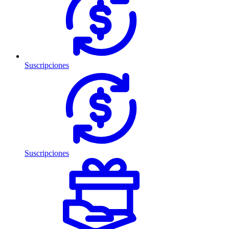
Suscripciones
Suscripciones