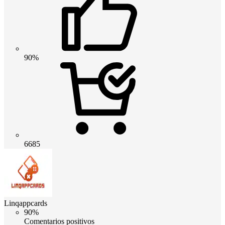
90%
6685
Linqappcards
90%
Comentarios positivos