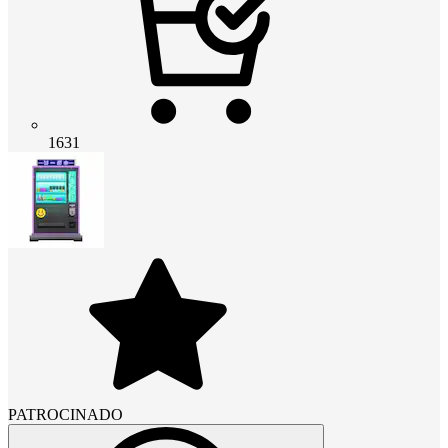
1631
PATROCINADO