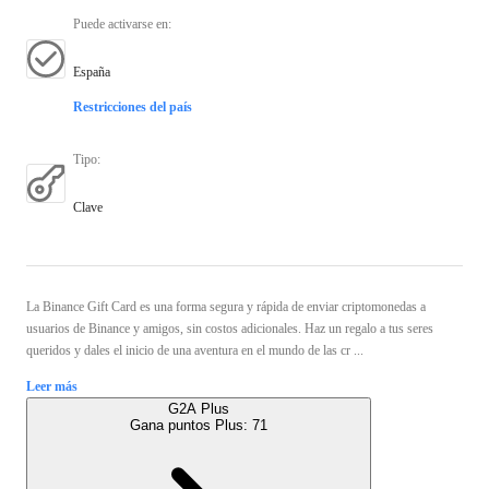
Puede activarse en
:
España
Restricciones del país
Tipo
:
Clave
La Binance Gift Card es una forma segura y rápida de enviar criptomonedas a
usuarios de Binance y amigos, sin costos adicionales. Haz un regalo a tus seres
queridos y dales el inicio de una aventura en el mundo de las cr ...
Leer más
G2A Plus
Gana puntos Plus:
71