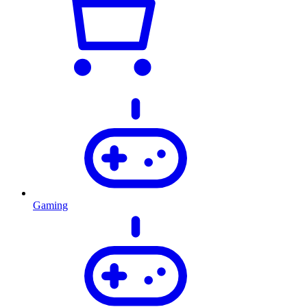
Gaming