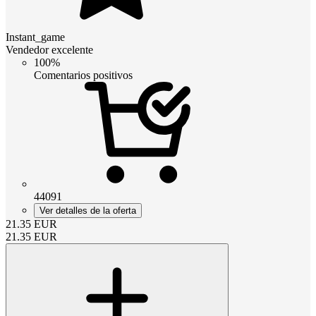
Instant_game
Vendedor excelente
100%
Comentarios positivos
44091
Ver detalles de la oferta
21.35
EUR
21.35
EUR