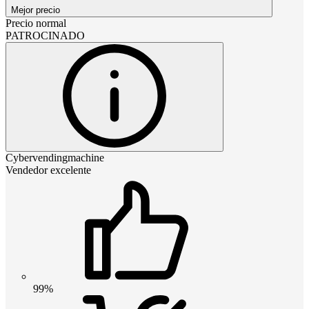
Mejor precio
Precio normal
PATROCINADO
Cybervendingmachine
Vendedor excelente
99%