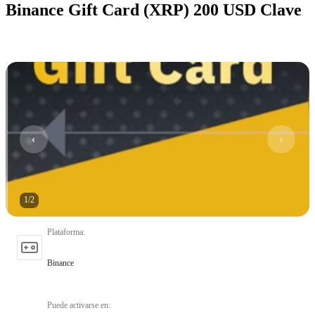
Binance Gift Card (XRP) 200 USD Clave
1
/
2
Plataforma
:
Binance
Puede activarse en
: