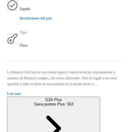
España
Restricciones del país
Tipo
:
Clave
La Binance Gift Card es una forma segura y rápida de enviar criptomonedas a
usuarios de Binance y amigos, sin costos adicionales. Haz un regalo a tus seres
queridos y dales el inicio de una aventura en el mundo de las cr ...
Leer más
G2A Plus
Gana puntos Plus:
553