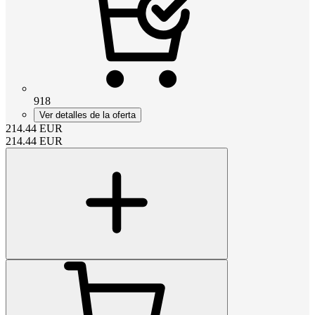
918
Ver detalles de la oferta
214.44
EUR
214.44
EUR