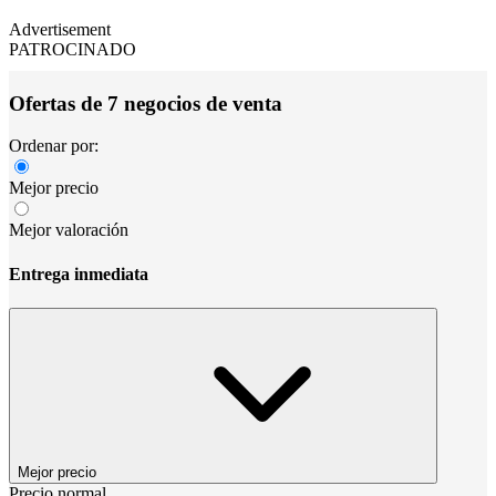
Advertisement
PATROCINADO
Ofertas de 7 negocios de venta
Ordenar por:
Mejor precio
Mejor valoración
Entrega inmediata
Mejor precio
Precio normal