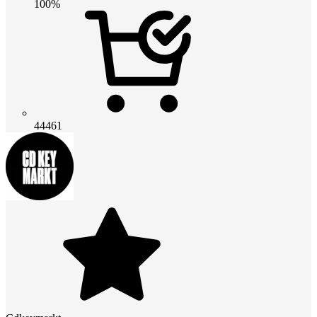
100%
44461