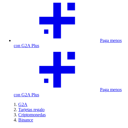
Paga menos
con G2A Plus
Paga menos
con G2A Plus
G2A
Tarjetas regalo
Criptomonedas
Binance