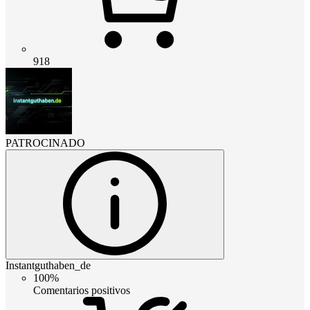
918
PATROCINADO
Instantguthaben_de
100%
Comentarios positivos