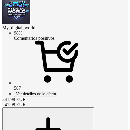
My_digital_world
98%
Comentarios positivos
587
Ver detalles de la oferta
241.98
EUR
241.98
EUR