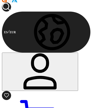
ES
EUR