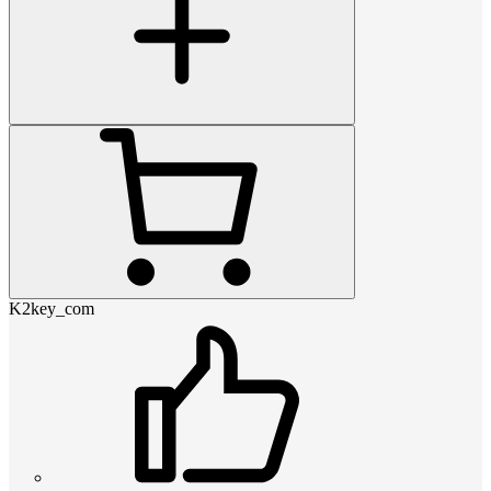
K2key_com