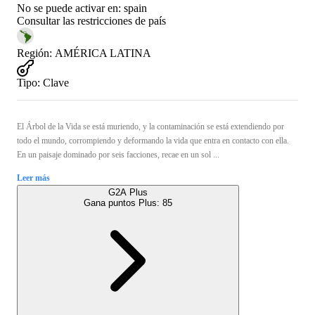
No se puede activar en:
spain
Consultar las restricciones de país
Región
:
AMÉRICA LATINA
Tipo
:
Clave
El Árbol de la Vida se está muriendo, y la contaminación se está extendiendo por
todo el mundo, corrompiendo y deformando la vida que entra en contacto con ella.
En un paisaje dominado por seis facciones, recae en un sol ...
Leer más
G2A Plus
Gana puntos Plus:
85