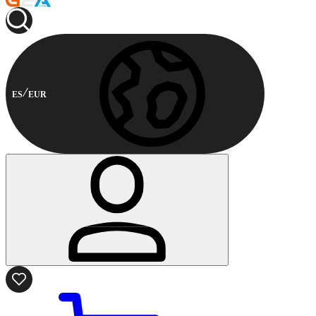
ES
EUR