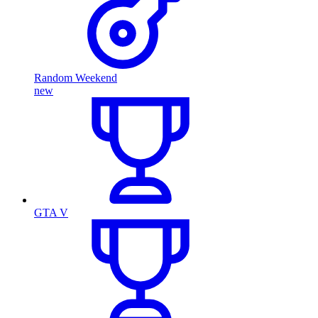
Random Weekend
new
GTA V