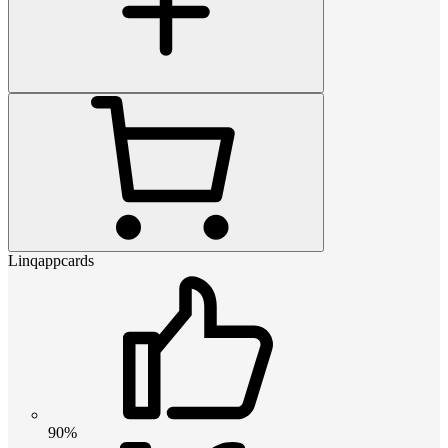
Linqappcards
90%