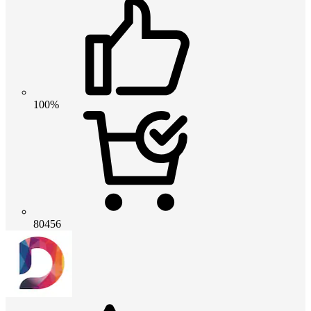
100%
80456