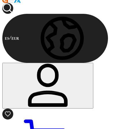
ES
EUR