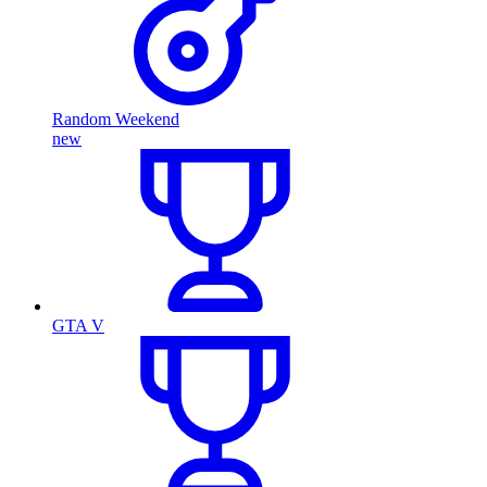
Random Weekend
new
GTA V