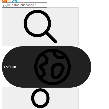
ES
EUR