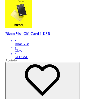
Rizon Visa Gift Card 1 USD
•
Rizon Visa
•
Clave
•
GLOBAL
Agotado