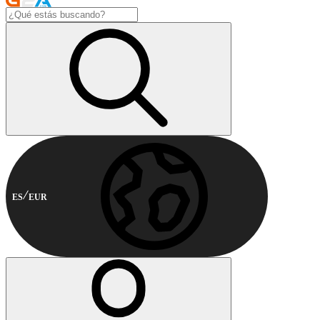
ES
EUR