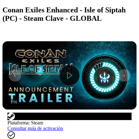
Conan Exiles Enhanced - Isle of Siptah
(PC) - Steam Clave - GLOBAL
1
/
16
Plataforma
:
Steam
Consultar guía de activación