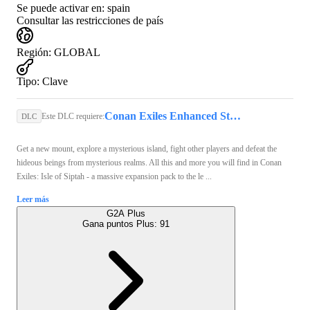
Se puede activar en:
spain
Consultar las restricciones de país
Región
:
GLOBAL
Tipo
:
Clave
Conan Exiles Enhanced Steam Key GLOBAL
Este DLC requiere:
DLC
Get a new mount, explore a mysterious island, fight other players and defeat the
hideous beings from mysterious realms. All this and more you will find in Conan
Exiles: Isle of Siptah - a massive expansion pack to the le ...
Leer más
G2A Plus
Gana puntos Plus:
91