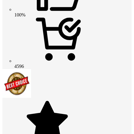
100%
4596