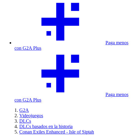
Paga menos
con G2A Plus
Paga menos
con G2A Plus
G2A
Videojuegos
DLCs
DLCs basados en la historia
Conan Exiles Enhanced - Isle of Siptah