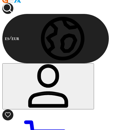
ES
EUR