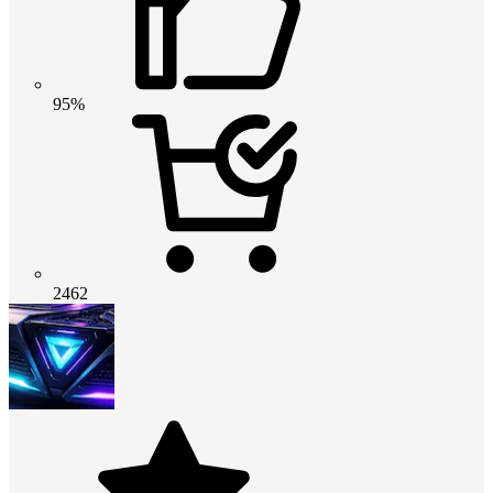
95%
2462