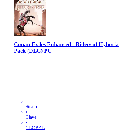
Conan Exiles Enhanced - Riders of Hyboria
Pack (DLC) PC
Steam
•
Clave
•
GLOBAL