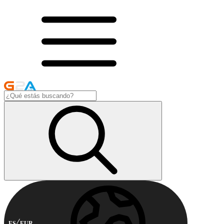
ES
EUR