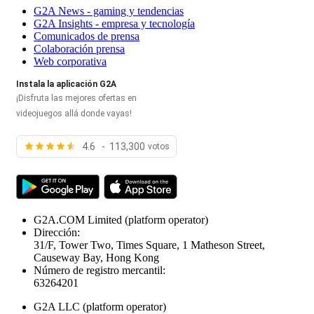
G2A News - gaming y tendencias
G2A Insights - empresa y tecnología
Comunicados de prensa
Colaboración prensa
Web corporativa
Instala la aplicación G2A
¡Disfruta las mejores ofertas en
videojuegos allá donde vayas!
4.6 - 113,300
votos
G2A.COM Limited
(platform operator)
Dirección:
31/F, Tower Two, Times Square, 1 Matheson Street,
Causeway Bay, Hong Kong
Número de registro mercantil:
63264201
G2A LLC
(platform operator)