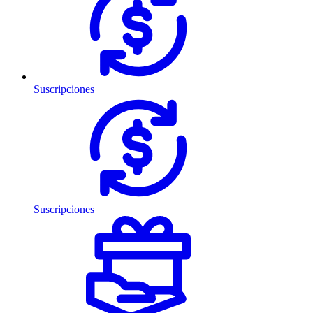
Suscripciones
Suscripciones