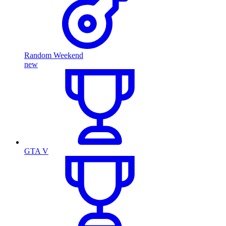
Random Weekend
new
GTA V