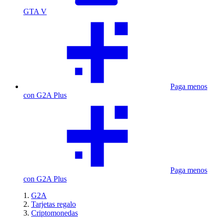
GTA V
Paga menos
con G2A Plus
Paga menos
con G2A Plus
G2A
Tarjetas regalo
Criptomonedas