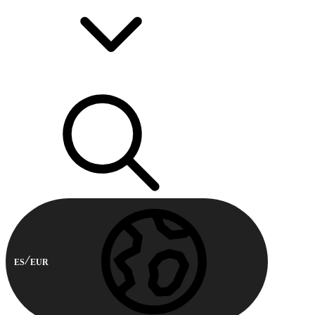
ES
EUR