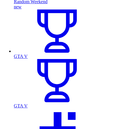
Random Weekend
new
GTA V
GTA V