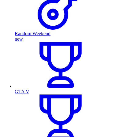
Random Weekend
new
GTA V