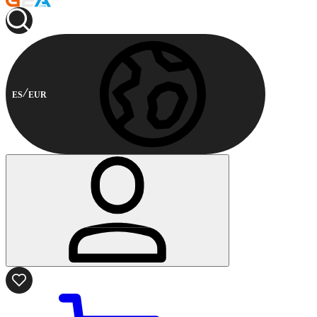
ES
EUR