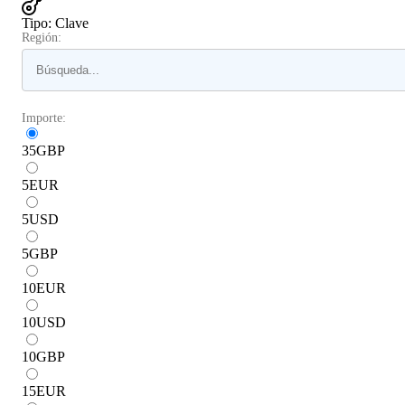
Tipo
:
Clave
Región:
Importe:
35
GBP
5
EUR
5
USD
5
GBP
10
EUR
10
USD
10
GBP
15
EUR