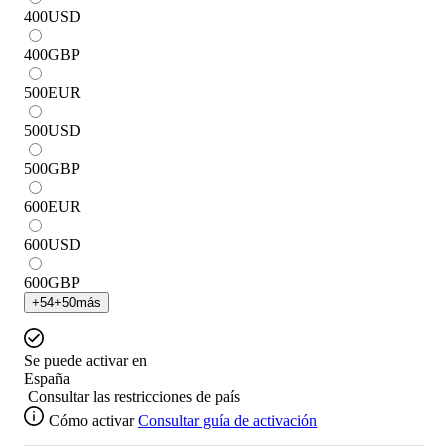
400
USD
400
GBP
500
EUR
500
USD
500
GBP
600
EUR
600
USD
600
GBP
+
54
+
50
más
Se puede activar en
España
Consultar las restricciones de país
Cómo activar
Consultar guía de activación