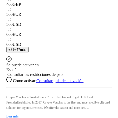
400
GBP
500
EUR
500
USD
600
EUR
600
USD
+
51
+
47
más
Se puede activar en
España
Consultar las restricciones de país
Cómo activar
Consultar guía de activación
Crypto Voucher – Trusted Since 2017: The Original Crypto Gift Card
ProviderEstablished in 2017, Crypto Voucher is the first and most credible gift card
solution for cryptocurrencies. We offer the easiest and most secu ...
Leer más