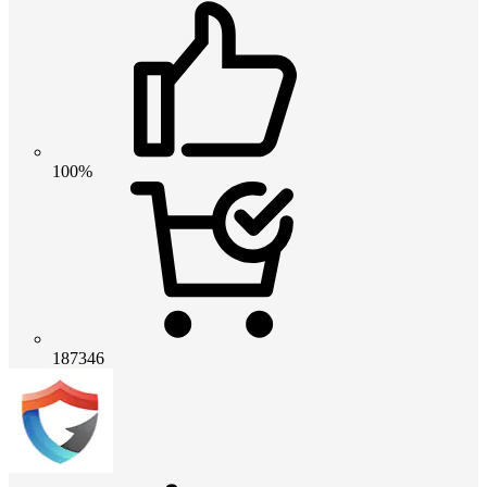
100%
187346