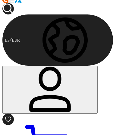
ES
EUR