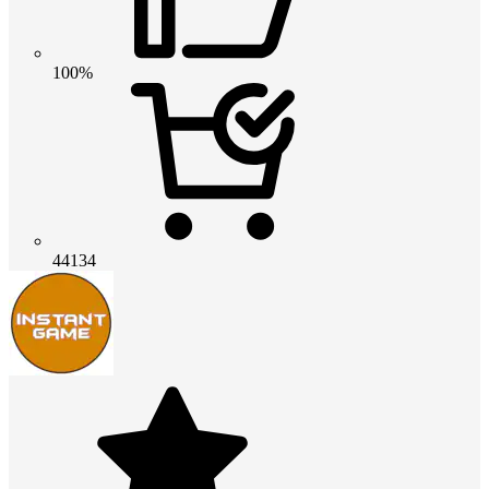
100%
44134