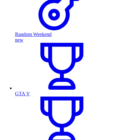
Random Weekend
new
GTA V