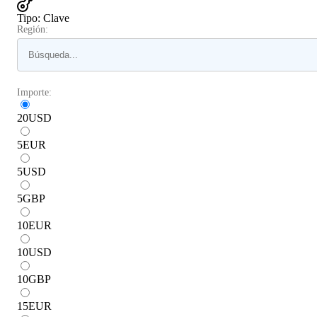
Tipo
:
Clave
Región:
Importe:
20
USD
5
EUR
5
USD
5
GBP
10
EUR
10
USD
10
GBP
15
EUR